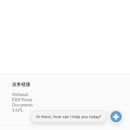
业务链接
Webmail
ERP Portal
Documents
SAPL
Hi there, How can I help you today?