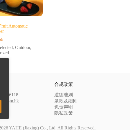
 Fruit Automatic
er
56
价
格
elected
,
Outdoor
,
范
rized
围：
$ 16.80
至
$ 19.56
合规政策
3 82586118
道德准则
ahe.com.hk
条款及细则
免责声明
隐私政策
2026 YAHE (Jiaxing) Co., Ltd. All Rights Reserved.