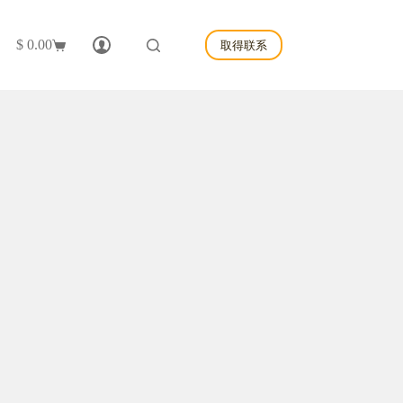
$
0.00
取得联系
购
物
车