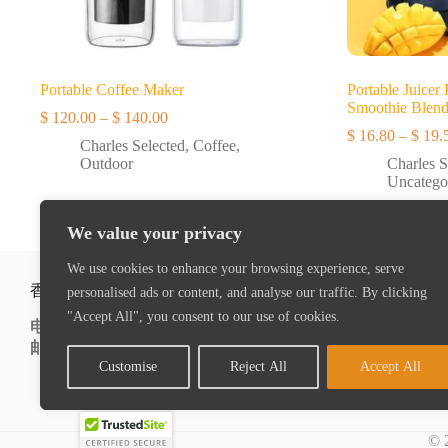
Portable Coffee Maker
Portable Juicer
Smoothie Blend
$
120.00
–
$
140.00
价
$
16.80
–
$
19.
格
Charles Selected
,
Coffee
,
范
Outdoor
Charles S
围：
Uncatego
$ 120.00
至
We value your privacy
$ 140.00
We use cookies to enhance your browsing experience, serve
香港办公室
嘉兴办公室
personalised ads or content, and analyse our traffic. By clicking
"Accept All", you consent to our use of cookies.
电话
: +852 2416 5133
电话
: +86 (0)57
邮箱
: inquiry@sapl.com.hk
邮箱
: inquiry@y
Customise
Reject All
Accept All
© 