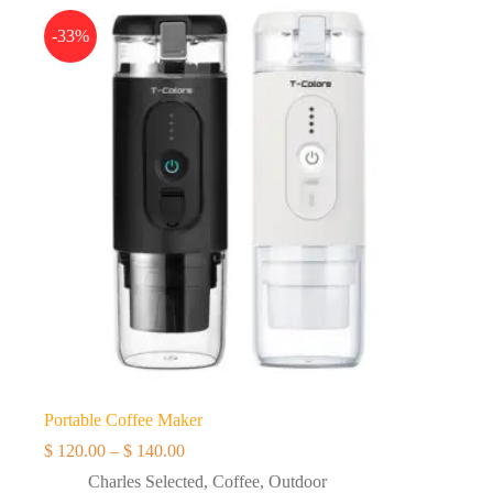
$ 27.56
至
-33%
$ 63.92
Portable Coffee Maker
$
120.00
–
$
140.00
价
格
Charles Selected
,
Coffee
,
Outdoor