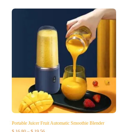
范
围：
$ 120.00
至
$ 140.00
Portable Juicer Fruit Automatic Smoothie Blender
$
16.80
–
$
19.56
价