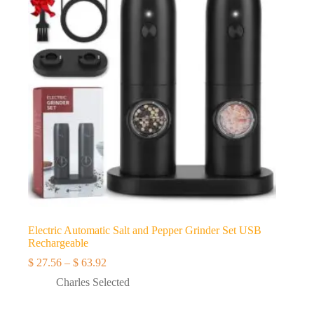
Electric Automatic Salt and Pepper Grinder Set USB
Rechargeable
$
27.56
–
$
63.92
价
格
Charles Selected
范
围：